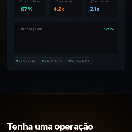
Oportunidades
Engajamento
Velocidade
+67%
4.2x
2.1s
Demanda gerada
Ativo
Marketing ativo
Leads entrando
Pipeline saudável
Tenha uma operação