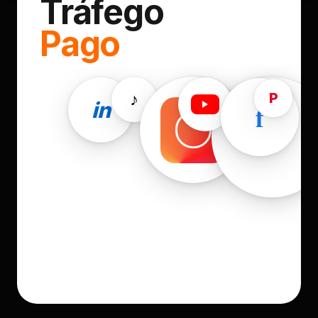
Tráfego
Pago
P
♪
in
f