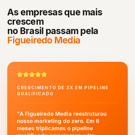
As empresas que mais
crescem
no Brasil passam pela
Figueiredo Media
CRESCIMENTO DE 3X EM PIPELINE
QUALIFICADO
"
A Figueiredo Media reestruturou
nosso marketing do zero. Em 6
meses triplicamos o pipeline