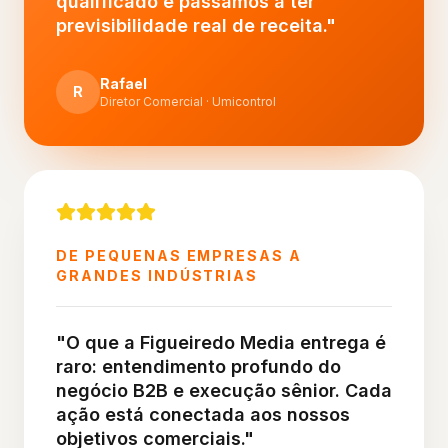
qualificado e passamos a ter
previsibilidade real de receita.
"
Rafael
R
Diretor Comercial · Umicontrol
DE PEQUENAS EMPRESAS A
GRANDES INDÚSTRIAS
"
O que a Figueiredo Media entrega é
raro: entendimento profundo do
negócio B2B e execução sênior. Cada
ação está conectada aos nossos
objetivos comerciais.
"