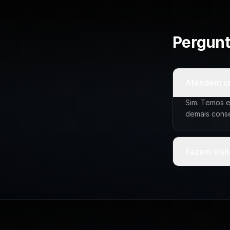
Pergunt
Atendem cl
Sim. Temos e
demais conse
Fazem visi