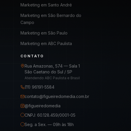
Marketing em
Santo André
Marketing em
São Bernardo do
Campo
Marketing em
São Paulo
Marketing em
ABC Paulista
CONTATO
Rua Amazonas, 574 — Sala 1
São Caetano do Sul / SP
Atendendo ABC Paulista e Brasil
(11) 96191-5584
contato@figueiredomedia.com.br
@figueiredomedia
CNPJ: 60.128.459/0001-05
Seg. a Sex. — 09h às 18h