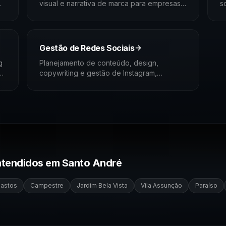
visual e narrativa de marca para empresas
s
que querem deixar de competir por preço
c
e passar a competir por valor.
b
e
m
Gestão de Redes Sociais
g
Planejamento de conteúdo, design,
s
copywriting e gestão de Instagram,
LinkedIn, YouTube, Pinterest, Facebook e
Google Meu Negócio com foco em
autoridade e geração de oportunidade.
 atendidos em
Santo André
Bastos
Campestre
Jardim Bela Vista
Vila Assunção
Paraíso