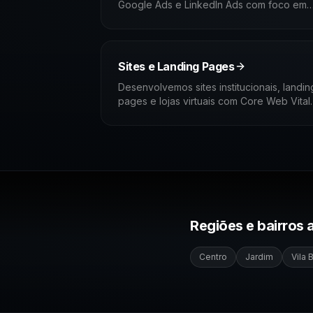
Google Ads e LinkedIn Ads com foco em
CAC, ROAS e previsibilidade comercial.
Trabalhamos integrados ao seu time de
vendas, com diagnóstico de funil antes d
qualquer botão.
Sites e Landing Pages
Desenvolvemos sites institucionais, landin
pages e lojas virtuais com Core Web Vital
no verde, SEO técnico desde o primeiro
código e arquitetura preparada para
tráfego pago.
Regiões e bairros
Centro
Jardim
Vila 