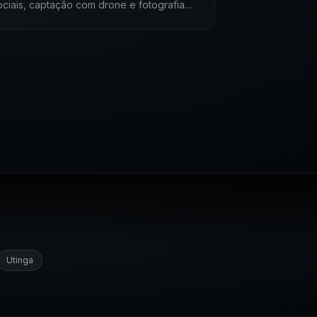
ociais, captação com drone e fotografia
orporativa. Equipe própria, padrão
roadcast e direção criativa alinhada à sua
arca.
Utinga