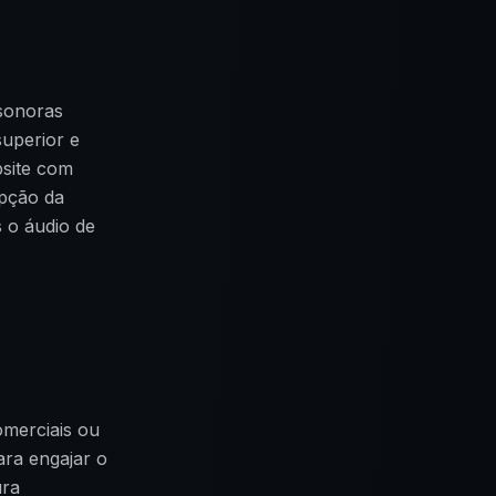
 sonoras
superior e
bsite com
epção da
 o áudio de
omerciais ou
ara engajar o
ura