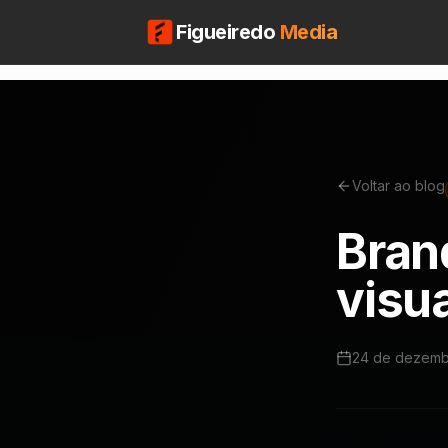
Figueiredo
Media
Voltar ao blog
Bran
visua
24 de dezemb