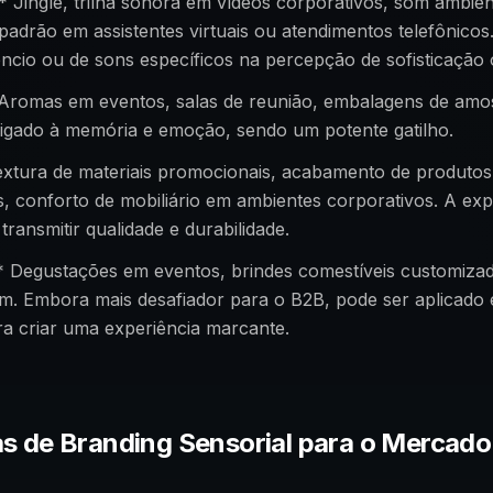
 Jingle, trilha sonora em vídeos corporativos, som ambie
padrão em assistentes virtuais ou atendimentos telefônico
êncio ou de sons específicos na percepção de sofisticação
 Aromas em eventos, salas de reunião, embalagens de amos
ligado à memória e emoção, sendo um potente gatilho.
extura de materiais promocionais, acabamento de produtos
, conforto de mobiliário em ambientes corporativos. A expe
transmitir qualidade e durabilidade.
* Degustações em eventos, brindes comestíveis customizad
m. Embora mais desafiador para o B2B, pode ser aplicado 
ra criar uma experiência marcante.
as de Branding Sensorial para o Mercad