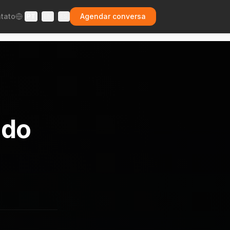
tato
Agendar conversa
PT
|
EN
|
ES
 do