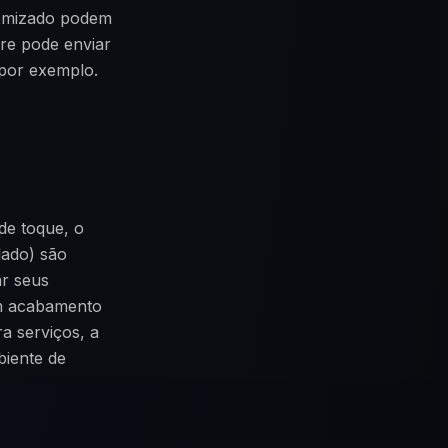
tomizado podem
re pode enviar
 por exemplo.
de toque, o
lado) são
ar seus
um acabamento
a serviços, a
biente de