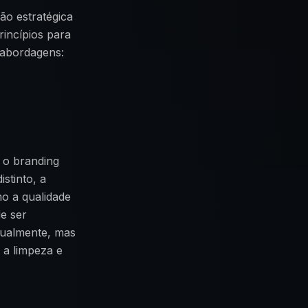
ão estratégica
rincípios para
 abordagens:
 o branding
stinto, a
mo a qualidade
de ser
sualmente, mas
 a limpeza e