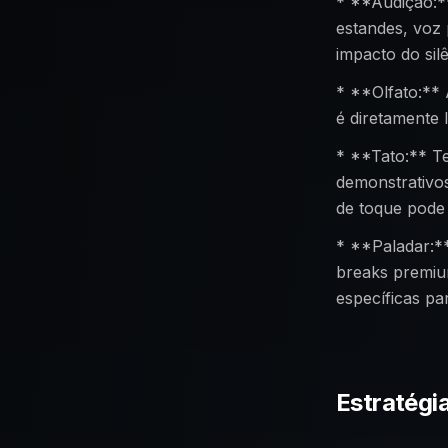
* **Audição:**
estandes, voz 
impacto do sil
* **Olfato:**
é diretamente 
* **Tato:** T
demonstrativos
de toque pode 
* **Paladar:*
breaks premiu
específicas pa
Estratégi