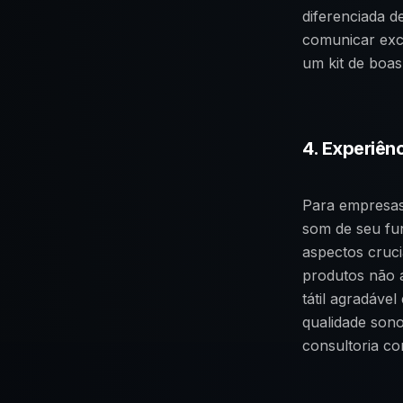
diferenciada 
comunicar exc
um kit de boa
4. Experiên
Para empresas
som de seu fu
aspectos cruci
produtos não 
tátil agradáve
qualidade son
consultoria co