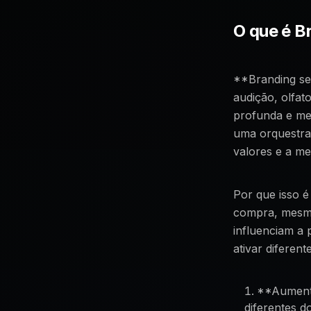
O que é B
**Branding sen
audição, olfat
profunda e mem
uma orquestraç
valores e a m
Por que isso é
compra, mesmo
influenciam a 
ativar diferen
**Aumenta
diferentes d