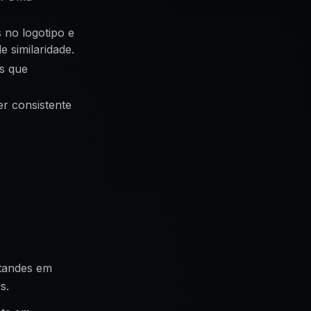
 no logotipo e
 similaridade.
s que
er consistente
standes em
s.