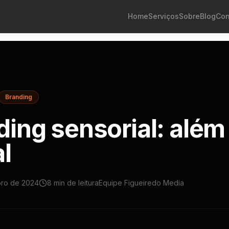
Home
Serviços
Sobre
Blog
Con
Branding
ding sensorial: além
l
ro de 2024
8 min
de leitura
Equipe Figueiredo Media