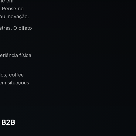
nte em
s. Pense no
 ou inovação.
tras. O olfato
riência física
os, coffee
em situações
o B2B