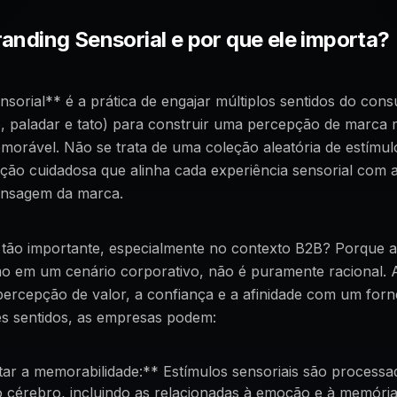
randing Sensorial e por que ele importa?
sorial** é a prática de engajar múltiplos sentidos do cons
o, paladar e tato) para construir uma percepção de marca m
orável. Não se trata de uma coleção aleatória de estímul
ão cuidadosa que alinha cada experiência sensorial com a 
ensagem da marca.
 tão importante, especialmente no contexto B2B? Porque a
 em um cenário corporativo, não é puramente racional.
percepção de valor, a confiança e a afinidade com um for
tes sentidos, as empresas podem:
r a memorabilidade:** Estímulos sensoriais são processa
o cérebro, incluindo as relacionadas à emoção e à memóri