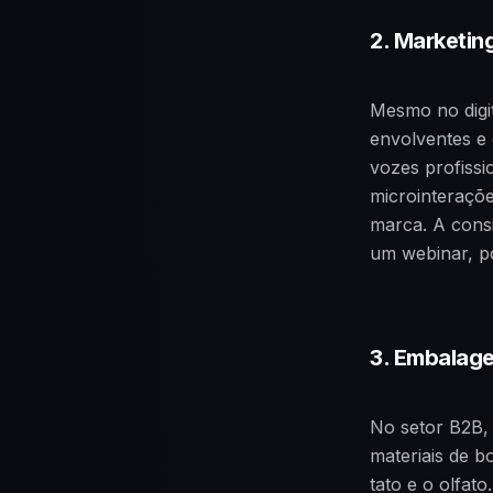
2. Marketin
Mesmo no digit
envolventes e 
vozes profiss
microinteraçõe
marca. A consi
um webinar, p
3. Embalage
No setor B2B,
materiais de b
tato e o olfat