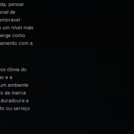
ada, pensar
cial de
memorável
 um nível mais
emerge como
onamento com a
os óbvia do
ão e a
 um ambiente
es da marca
 duradoura e
to ou serviço