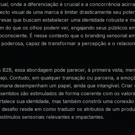
al, onde a diferenciação é crucial e a concorrência acirr
cto visual de uma marca é limitar drasticamente seu poten
esas que buscam estabelecer uma identidade robusta e 
ém do que os olhos podem ver, engajando seus públicos em
bconsciente. É nesse contexto que o branding sensorial 
a poderosa, capaz de transformar a percepção e o relaci
 B2B, essa abordagem pode parecer, à primeira vista, men
rejo. Contudo, em qualquer transação ou parceria, a emoç
umana desempenham um papel, ainda que intangível. Criar
 sentidos são estimulados de forma coerente com os valor
rtalece sua identidade, mas também constrói uma conexão
O desafio reside em como traduzir os atributos de um produ
tímulos sensoriais relevantes e impactantes.