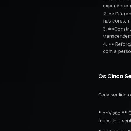
experiência 
**Diferen
nas cores, 
**Constru
transcendem 
**Reforça
com a person
Os Cinco Se
Cada sentido 
* **Visão:** C
feiras. É o se