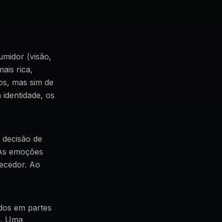
umidor (visão,
ais rica,
os, mas sim de
identidade, os
 decisão de
 As emoções
necedor. Ao
dos em partes
a. Uma