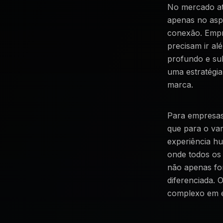
No mercado atu
apenas no aspe
conexão. Empr
precisam ir al
profundo e su
uma estratégi
marca.
Para empresas
que para o va
experiência h
onde todos os
não apenas fo
diferenciada. 
complexo em es