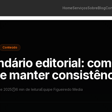
Home
Serviços
Sobre
Blog
Con
Conteúdo
ndário editorial: co
r e manter consistên
de 2025
6 min
de leitura
Equipe Figueiredo Media