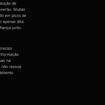
odução de
verter. Muitas
ndo em picos de
 apenas dilui
fiança junto
preciso
informação
nas na
e não ressoa
timento