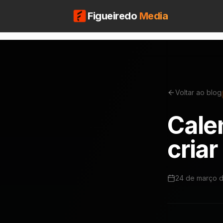
Figueiredo
Media
Voltar ao blog
Cale
cria
24 de março 