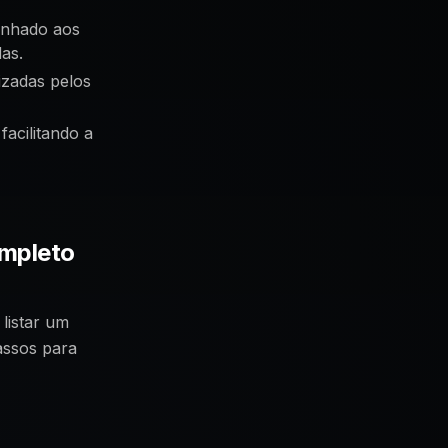
linhado aos
das.
izadas pelos
facilitando a
ompleto
listar um
passos para