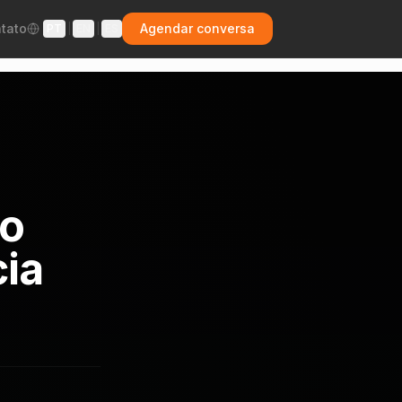
tato
Agendar conversa
PT
|
EN
|
ES
mo
cia