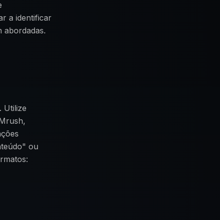
e
 a identificar
m abordadas.
Utilize
EMrush,
ações
nteúdo" ou
ormatos: