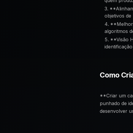
quem produz
**Alinham
objetivos de
**Melhora
algoritmos 
**Visão H
identificaçã
Como Cria
**Criar um cal
punhado de ide
desenvolver u