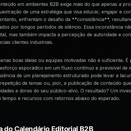
onteúdo em ambientes B2B exige mais do que apenas a pr
questração de uma estratégia que visa educar, engajar e con
ntanto, enfrentam o desafio da **consistência**, resulta
dos por longos períodos de silêncio. Essa inconstância não
ital, mas também impacta a percepção de autoridade e con
iais clientes industriais.
nas boas ideias ou equipes motivadas não é suficiente. É 
esforço esporádico em um fluxo contínuo e previsível de 
usência de um planejamento estruturado pode levar a lacu
repetição de temas ou, pior, a publicação de conteúdo qu
dades e dores do seu público-alvo. O resultado? Um inves
em tempo e recursos com retornos abaixo do esperado.
a do Calendário Editorial B2B