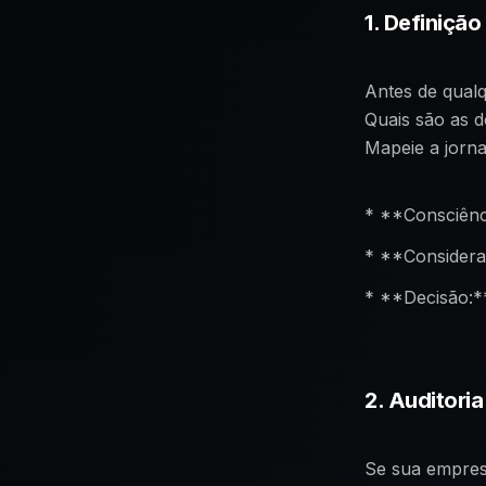
1. Definiçã
Antes de qual
Quais são as d
Mapeie a jorna
* **Consciênc
* **Considera
* **Decisão:*
2. Auditori
Se sua empres