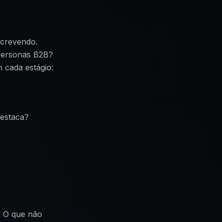
screvendo.
 personas B2B?
m cada estágio:
destaca?
? O que não