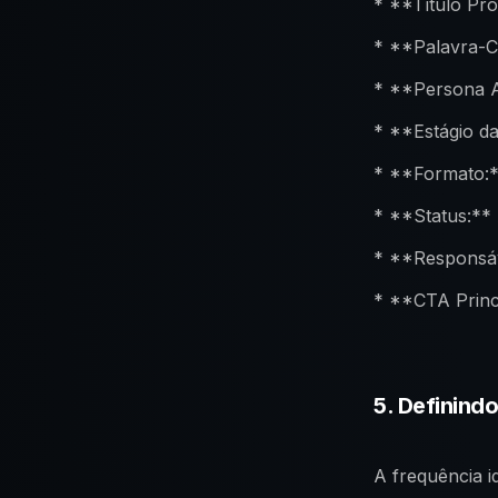
* **Título Pro
* **Palavra-C
* **Persona A
* **Estágio da
* **Formato:**
* **Status:** 
* **Responsáv
* **CTA Princ
5. Definind
A frequência i