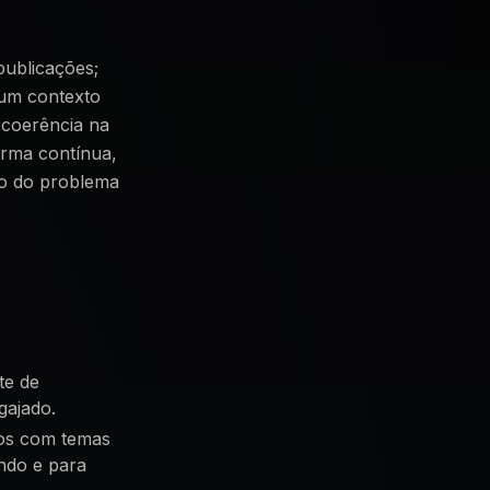
publicações;
 um contexto
 coerência na
orma contínua,
to do problema
te de
gajado.
sos com temas
ndo e para