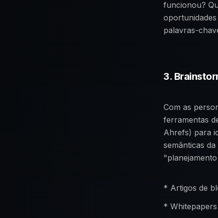
funcionou? Qu
oportunidades 
palavras-chav
3. Brainsto
Com as persona
ferramentas d
Ahrefs) para i
semânticas da
"planejamento 
* Artigos de b
* Whitepapers