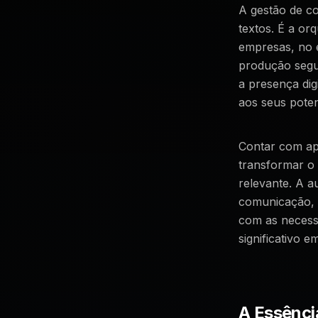
A gestão de c
textos. É a or
empresas, no e
produção segui
a presença dig
aos seus potenc
Contar com ape
transformar o 
relevante. A a
comunicação, 
com as necessi
significativo 
A Essênci