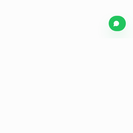
Figueiredo
Media
Agência de marketing estratégico para empresas e
indústrias do ABC Paulista. Branding, audiovisual, tráfego
e performance.
NAVEGAR