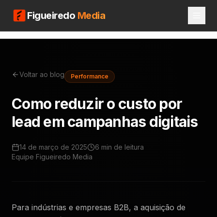
Figueiredo
Media
Voltar ao blog
Performance
Como reduzir o custo por
lead em campanhas digitais
14 de março de 2025
6 min
de leitura
Equipe Figueiredo Media
Para indústrias e empresas B2B, a aquisição de