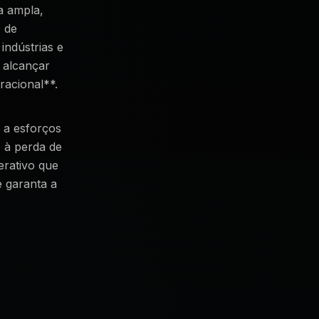
a ampla,
 de
indústrias e
 alcançar
racional**.
 a esforços
, à perda de
erativo que
e garanta a