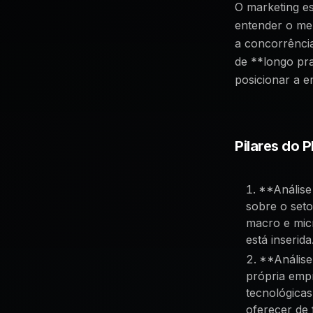
O marketing es
entender o mer
a concorrência
de **longo pr
posicionar a e
Pilares do 
**Análise
sobre o set
macro e mic
está inserida
**Análise
própria empr
tecnológicas
oferecer de 