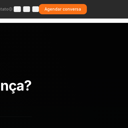
tato
Agendar conversa
PT
|
EN
|
ES
ença?