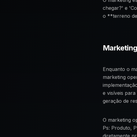
O marketing e
chegar?' e 'Co
o **terreno de
Marketing
Enquanto o mar
marketing oper
implementação
e visíveis par
geração de res
O marketing op
Ps: Produto, 
diretamente pr