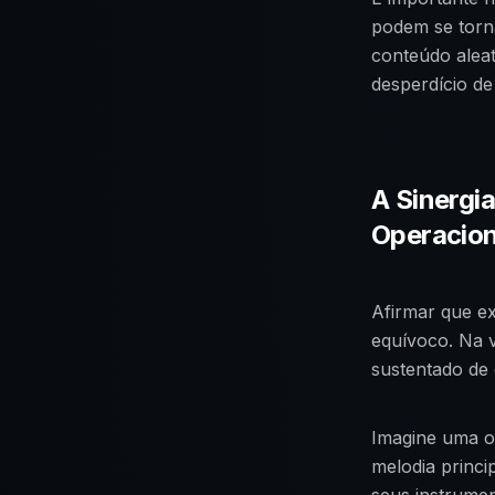
podem se torna
conteúdo alea
desperdício de
A Sinergi
Operacion
Afirmar que ex
equívoco. Na 
sustentado de
Imagine uma or
melodia princi