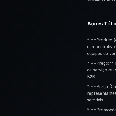
Ações Táti
* **Produto (o
demonstrativos
equipes de ven
* **Preço:** 
de serviço ou 
B2B.
* **Praça (Can
representantes
setoriais.
* **Promoção 