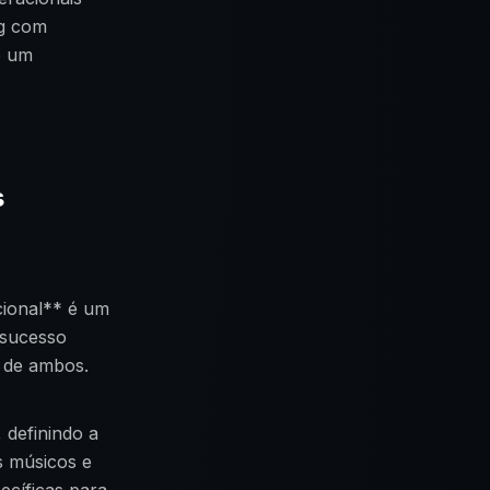
og com
é um
s
cional** é um
 sucesso
 de ambos.
 definindo a
s músicos e