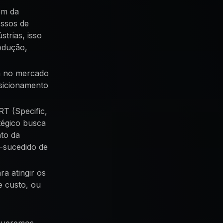
ém da
essos de
trias, isso
rodução,
a no mercado
osicionamento
T (Specific,
tégico busca
nto da
-sucedido de
a atingir os
e custo, ou