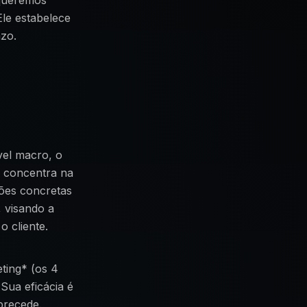
 queremos
le estabelece
azo.
vel macro, o
e concentra na
ções concretas
, visando a
 cliente.
ting* (os 4
Sua eficácia é
precede.