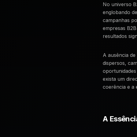
No universo B
englobando de
campanhas pont
empresas B2B 
resultados sign
A ausência de 
dispersos, cam
oportunidades 
exista um dire
coerência e a e
A Essênci