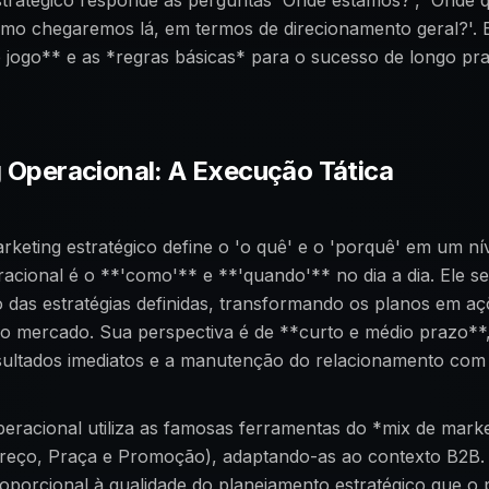
stratégico responde às perguntas 'Onde estamos?', 'Onde
mo chegaremos lá, em termos de direcionamento geral?'. E
 jogo** e as *regras básicas* para o sucesso de longo pr
 Operacional: A Execução Tática
keting estratégico define o 'o quê' e o 'porquê' em um ní
acional é o **'como'** e **'quando'** no dia a dia. Ele s
 das estratégias definidas, transformando os planos em a
a o mercado. Sua perspectiva é de **curto e médio prazo**
ultados imediatos e a manutenção do relacionamento com o
eracional utiliza as famosas ferramentas do *mix de marke
Preço, Praça e Promoção), adaptando-as ao contexto B2B. 
oporcional à qualidade do planejamento estratégico que o 