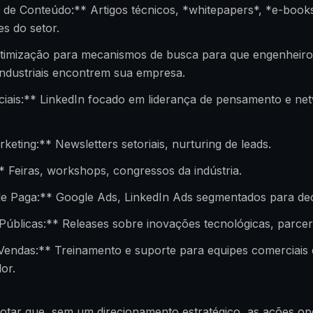
 de Conteúdo:** Artigos técnicos, *whitepapers*, *e-book
s do setor.
imização para mecanismos de busca para que engenheiro
ndustriais encontrem sua empresa.
ciais:** LinkedIn focado em liderança de pensamento e ne
keting:** Newsletters setoriais, nurturing de leads.
 Feiras, workshops, congressos da indústria.
de Paga:** Google Ads, LinkedIn Ads segmentados para de
úblicas:** Releases sobre inovações tecnológicas, parcer
Vendas:** Treinamento e suporte para equipes comerciais
or.
otar que, sem um direcionamento estratégico, as ações op