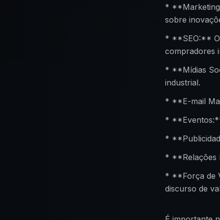
* **Marketing
sobre inovaçõe
* **SEO:** Ot
compradores i
* **Mídias So
industrial.
* **E-mail Mar
* **Eventos:**
* **Publicida
* **Relações P
* **Força de 
discurso de val
É importante n