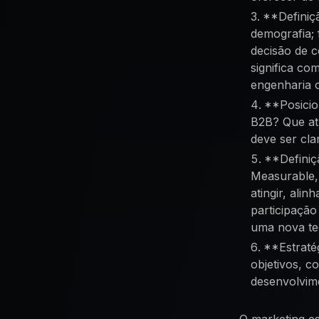
**Definiçã
demografia; 
decisão de c
significa co
engenharia o
**Posicio
B2B? Que at
deve ser cla
**Definiç
Measurable,
atingir, ali
participaçã
uma nova te
**Estraté
objetivos, c
desenvolvime