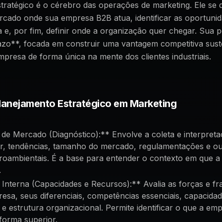
tratégico é o cérebro das operações de marketing. Ele se 
cado onde sua empresa B2B atua, identificar as oportunid
 e, por fim, definir onde a organização quer chegar. Sua p
azo**, focada em construir uma vantagem competitiva sust
mpresa de forma única na mente dos clientes industriais.
Planejamento Estratégico em Marketing
 de Mercado (Diagnóstico):** Envolve a coleta e interpret
or, tendências, tamanho do mercado, regulamentações e ou
roambientais. É a base para entender o contexto em que 
.
 Interna (Capacidades e Recursos):** Avalia as forças e f
esa, seus diferenciais, competências essenciais, capacida
 e estrutura organizacional. Permite identificar o que a e
forma superior.