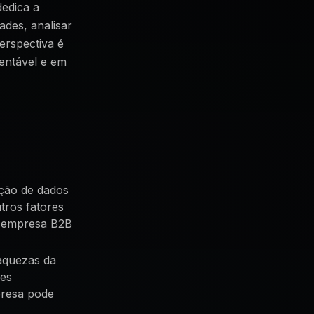
dedica a
ades, analisar
erspectiva é
entável e em
ação de dados
tros fatores
a empresa B2B
raquezas da
des
mpresa pode