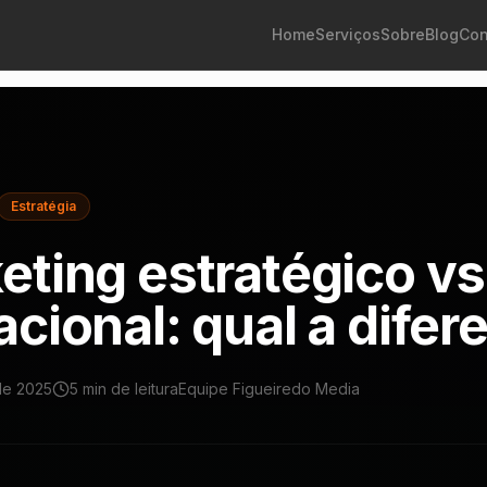
Home
Serviços
Sobre
Blog
Con
Estratégia
eting estratégico vs
cional: qual a difer
de 2025
5 min
de leitura
Equipe Figueiredo Media