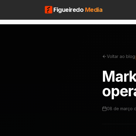
Figueiredo
Media
Voltar ao blog
Mark
opera
08 de março 