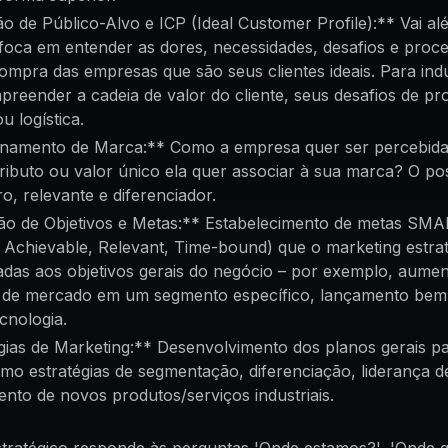
o de Público-Alvo e ICP (Ideal Customer Profile):** Vai al
foca em entender as dores, necessidades, desafios e proc
ompra das empresas que são seus clientes ideais. Para indús
mpreender a cadeia de valor do cliente, seus desafios de p
u logística.
namento de Marca:** Como a empresa quer ser percebid
ributo ou valor único ela quer associar à sua marca? O p
ro, relevante e diferenciador.
ão de Objetivos e Metas:** Estabelecimento de metas SMAR
 Achievable, Relevant, Time-bound) que o marketing estra
nhadas aos objetivos gerais do negócio – por exemplo, aume
o de mercado em um segmento específico, lançamento bem
cnologia.
gias de Marketing:** Desenvolvimento dos planos gerais par
omo estratégias de segmentação, diferenciação, liderança d
nto de novos produtos/serviços industriais.