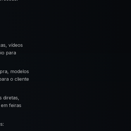
as, vídeos
oio para
mpra, modelos
ara o cliente
 diretas,
 em feiras
s: