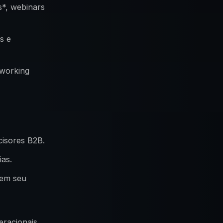
s*, webinars
s e
tworking
cisores B2B.
ias.
 em seu
eracionais