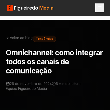
Figueiredo
Media
Voltar ao blog
Tendências
Omnichannel: como integrar
todos os canais de
comunicação
26 de novembro de 2024
6 min
de leitura
Equipe Figueiredo Media