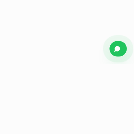
Figueiredo
Media
Agência de marketing estratégico para empresas e
indústrias do ABC Paulista. Branding, audiovisual, tráfego
e performance.