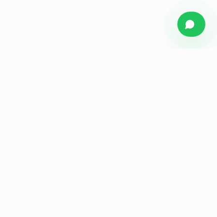
Figueiredo
Media
Agência de marketing estratégico para empresas e
indústrias do ABC Paulista. Branding, audiovisual, tráfego
e performance.
NAVEGAR
Home