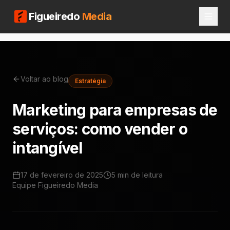
Figueiredo
Media
Voltar ao blog
Estratégia
Marketing para empresas de
serviços: como vender o
intangível
17 de fevereiro de 2025
5 min
de leitura
Equipe Figueiredo Media