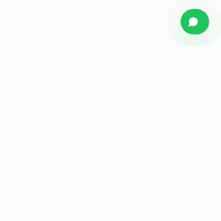
Figueiredo
Media
Agência de marketing estratégico para empresas e
indústrias do ABC Paulista. Branding, audiovisual, tráfego
e performance.
NAVEGAR
Home