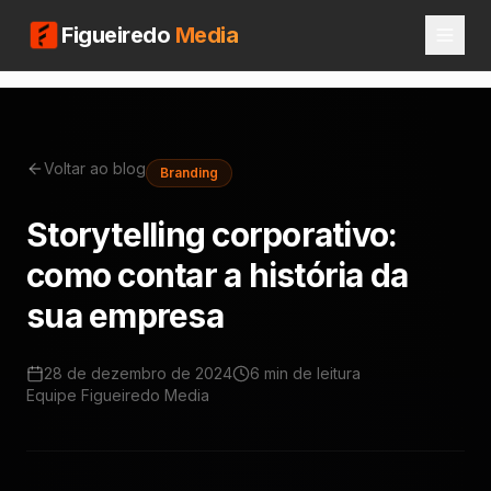
Figueiredo
Media
Voltar ao blog
Branding
Storytelling corporativo:
como contar a história da
sua empresa
28 de dezembro de 2024
6 min
de leitura
Equipe Figueiredo Media