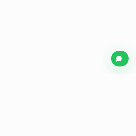
Figueiredo
Media
Agência de marketing estratégico para empresas e
indústrias do ABC Paulista. Branding, audiovisual, tráfego
e performance.