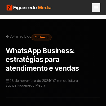
Figueiredo
Media
Voltar ao blog
Conteúdo
WhatsApp Business:
estratégias para
atendimento e vendas
08 de novembro de 2024
7 min
de leitura
Equipe Figueiredo Media