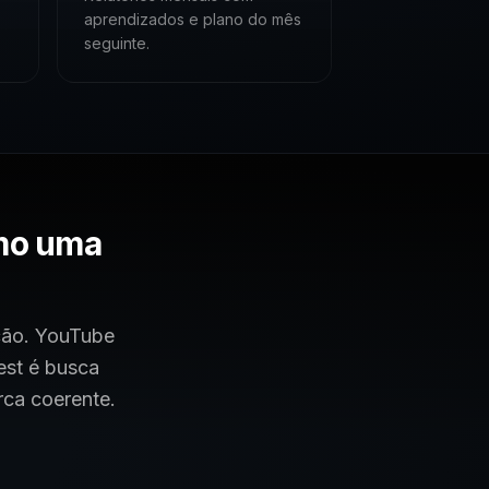
aprendizados e plano do mês
seguinte.
omo uma
cção. YouTube
est é busca
rca coerente.