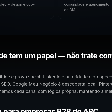
ídeo + design e copy.
comunidade e atendimento
de DM.
de tem um papel — não trate c
itrine e prova social. LinkedIn é autoridade e prospe
 SEO. Google Meu Negócio é descoberta local. Pinter
alhamos cada canal com lógica própria, mantendo a ma
n para empresas B2B do ABC