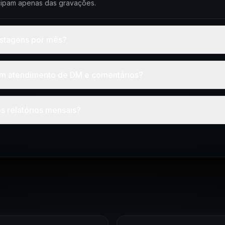
cipam apenas das gravações.
stagens por mês?
m atendimento de DM e comentários?
s relatórios mensais?