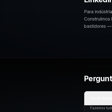
Para indústri
Construímos l
bastidores — 
Pergunt
Vocês faze
Fazemos tudo: