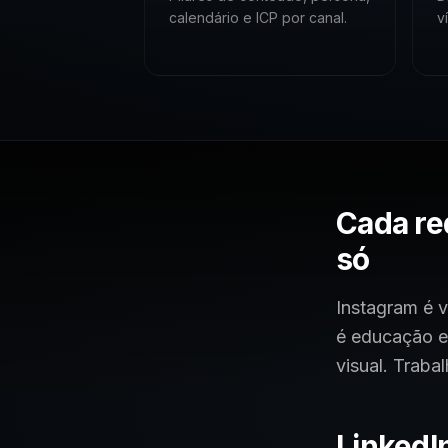
calendário e ICP por canal.
v
Cada re
só
Instagram é v
é educação e
visual. Trab
LinkedI