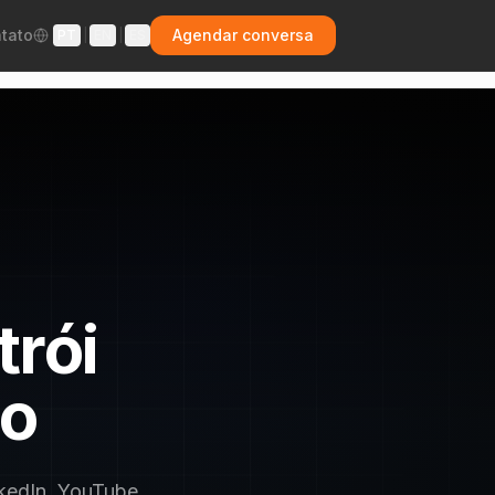
tato
Agendar conversa
PT
|
EN
|
ES
trói
ão
kedIn, YouTube,