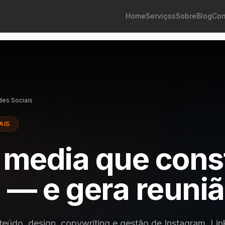
Home
Serviços
Sobre
Blog
Con
es Sociais
AIS
 media que cons
 — e gera reuni
eúdo, design, copywriting e gestão de Instagram, Lin